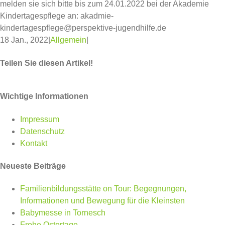
melden sie sich bitte bis zum 24.01.2022 bei der Akademie
Kindertagespflege an: akadmie-
kindertagespflege@perspektive-jugendhilfe.de
18 Jan., 2022
|
Allgemein
|
Teilen Sie diesen Artikel!
Facebook
Twitter
WhatsApp
Pinterest
Wichtige Informationen
Impressum
Datenschutz
Kontakt
Neueste Beiträge
Familienbildungsstätte on Tour: Begegnungen,
Informationen und Bewegung für die Kleinsten
Babymesse in Tornesch
Frohe Ostertage