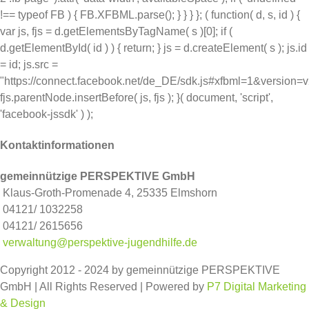
!== typeof FB ) { FB.XFBML.parse(); } } } }; ( function( d, s, id ) {
var js, fjs = d.getElementsByTagName( s )[0]; if (
d.getElementById( id ) ) { return; } js = d.createElement( s ); js.id
= id; js.src =
"https://connect.facebook.net/de_DE/sdk.js#xfbml=1&version=
fjs.parentNode.insertBefore( js, fjs ); }( document, 'script',
'facebook-jssdk' ) );
Kontaktinformationen
gemeinnützige PERSPEKTIVE GmbH
Klaus-Groth-Promenade 4, 25335 Elmshorn
04121/ 1032258
04121/ 2615656
verwaltung@perspektive-jugendhilfe.de
Copyright 2012 - 2024 by gemeinnützige PERSPEKTIVE
GmbH | All Rights Reserved | Powered by
P7 Digital Marketing
& Design