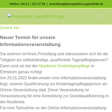
Skip
Telefon: 04121 / 103 22 58
|
verwaltung@perspektive-jugendhilfe.de
to
Facebook
Instagram
content
Zurück
Vor
Neuer Termin für unsere
Informationsveranstaltung
Sie wohnen im Kreis Pinneberg und interessieren sich für die
Tätigkeit als selbstständige, qualifizierte Tagespflegeperson?
Dann sind sie bei der
Akademie Kindertagespflege
in
Elmshorn genau richtig!
Am 25.01.2022 findet wieder eine Informationsveranstaltung
bzgl. unserer Qualifizierung zur Kindertagespflegeperson als
Online-Veranstaltung statt. Diese Veranstaltung ist
Voraussetzung für eine Anmeldung zur Grundqualifizierung in
der Akademie.
Für eine Teilnahme an der Online-Informationsveranstaltung