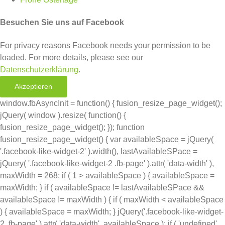
Besuchen Sie uns auf Facebook
For privacy reasons Facebook needs your permission to be
loaded. For more details, please see our
Datenschutzerklärung
.
Akzeptieren
window.fbAsyncInit = function() { fusion_resize_page_widget();
jQuery( window ).resize( function() {
fusion_resize_page_widget(); }); function
fusion_resize_page_widget() { var availableSpace = jQuery(
'.facebook-like-widget-2' ).width(), lastAvailableSPace =
jQuery( '.facebook-like-widget-2 .fb-page' ).attr( 'data-width' ),
maxWidth = 268; if ( 1 > availableSpace ) { availableSpace =
maxWidth; } if ( availableSpace != lastAvailableSPace &&
availableSpace != maxWidth ) { if ( maxWidth < availableSpace
) { availableSpace = maxWidth; } jQuery('.facebook-like-widget-
2 .fb-page' ).attr( 'data-width', availableSpace ); if ( 'undefined'