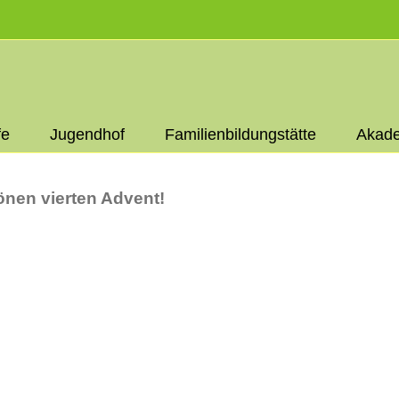
fe
Jugendhof
Familienbildungstätte
Akade
nen vierten Advent!