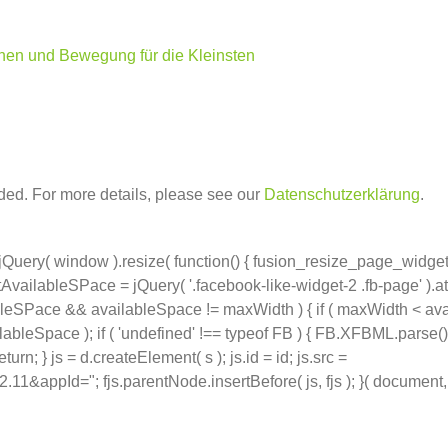
onen und Bewegung für die Kleinsten
ed. For more details, please see our
Datenschutzerklärung
.
jQuery( window ).resize( function() { fusion_resize_page_widget(
AvailableSPace = jQuery( '.facebook-like-widget-2 .fb-page' ).attr
ableSPace && availableSpace != maxWidth ) { if ( maxWidth < av
bleSpace ); if ( 'undefined' !== typeof FB ) { FB.XFBML.parse(); } } }
rn; } js = d.createElement( s ); js.id = id; js.src =
appId="; fjs.parentNode.insertBefore( js, fjs ); }( document, 'sc