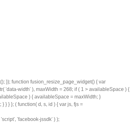
); }); function fusion_resize_page_widget() { var
( 'data-width' ), maxWidth = 268; if ( 1 > availableSpace ) {
ailableSpace ) { availableSpace = maxWidth; }
 }; ( function( d, s, id ) { var js, fjs =
ript', 'facebook-jssdk' ) );