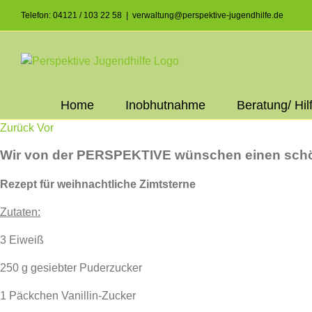
Skip
Telefon: 04121 / 103 22 58
|
verwaltung@perspektive-jugendhilfe.de
to
content
Home
Inobhutnahme
Beratung/ Hil
Zurück
Vor
Wir von der PERSPEKTIVE wünschen einen schö
Rezept für weihnachtliche Zimtsterne
Zutaten:
3 Eiweiß
250 g gesiebter Puderzucker
1 Päckchen Vanillin-Zucker