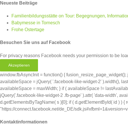
Neueste Beiträge
Familienbildungsstätte on Tour: Begegnungen, Informati
Babymesse in Tornesch
Frohe Ostertage
Besuchen Sie uns auf Facebook
For privacy reasons Facebook needs your permission to be load
Akzeptieren
window.fbAsyncInit = function() { fusion_resize_page_widget(); 
availableSpace = jQuery( '.facebook-like-widget-2' ).width(), last
availableSpace = maxWidth; } if ( availableSpace != lastAvail
jQuery('.facebook-like-widget-2 .fb-page' ).attr( 'data-width', availa
d.getElementsByTagName( s )[0]; if ( d.getElementById( id ) ) { retu
"https://connect.facebook.net/de_DE/sdk.js#xfbml=1&version=v2.11&
Kontaktinformationen