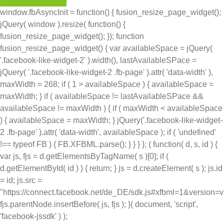
window.fbAsyncInit = function() { fusion_resize_page_widget();
jQuery( window ).resize( function() {
fusion_resize_page_widget(); }); function
fusion_resize_page_widget() { var availableSpace = jQuery(
'.facebook-like-widget-2' ).width(), lastAvailableSPace =
jQuery( '.facebook-like-widget-2 .fb-page' ).attr( 'data-width' ),
maxWidth = 268; if ( 1 > availableSpace ) { availableSpace =
maxWidth; } if ( availableSpace != lastAvailableSPace &&
availableSpace != maxWidth ) { if ( maxWidth < availableSpace
) { availableSpace = maxWidth; } jQuery('.facebook-like-widget-
2 .fb-page' ).attr( 'data-width', availableSpace ); if ( 'undefined'
!== typeof FB ) { FB.XFBML.parse(); } } } }; ( function( d, s, id ) {
var js, fjs = d.getElementsByTagName( s )[0]; if (
d.getElementById( id ) ) { return; } js = d.createElement( s ); js.id
= id; js.src =
"https://connect.facebook.net/de_DE/sdk.js#xfbml=1&version=
fjs.parentNode.insertBefore( js, fjs ); }( document, 'script',
'facebook-jssdk' ) );