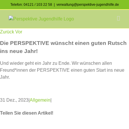
Skip
Telefon: 04121 / 103 22 58
|
verwaltung@perspektive-jugendhilfe.de
to
Facebook
Instagram
content
Zurück
Vor
Die PERSPEKTIVE wünscht einen guten Rutsch
ins neue Jahr!
Und wieder geht ein Jahr zu Ende. Wir wünschen allen
Freund*innen der PERSPEKTIVE einen guten Start ins neue
Jahr.
31 Dez., 2023
|
Allgemein
|
Teilen Sie diesen Artikel!
Facebook
Twitter
WhatsApp
Pinterest