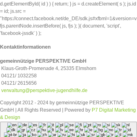
d.getElementById( id ) ) { return; } js = d.createElement( s ); js.id
= id; js.src =
"https://connect.facebook.net/de_DE/sdk.js#xfbml=1&version=
fjs.parentNode.insertBefore( js, fjs ); }( document, 'script',
'facebook-jssdk' ) );
Kontaktinformationen
gemeinnützige PERSPEKTIVE GmbH
Klaus-Groth-Promenade 4, 25335 Elmshorn
04121/ 1032258
04121/ 2615656
verwaltung@perspektive-jugendhilfe.de
Copyright 2012 - 2024 by gemeinnützige PERSPEKTIVE
GmbH | All Rights Reserved | Powered by
P7 Digital Marketing
& Design
Facebook
Instagram