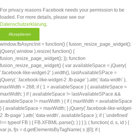
For privacy reasons Facebook needs your permission to be
loaded. For more details, please see our
Datenschutzerklärung
.
Akzeptieren
window.fbAsyncInit = function() { fusion_resize_page_widget();
jQuery( window ).resize( function() {
fusion_resize_page_widget(); }); function
fusion_resize_page_widget() { var availableSpace = jQuery(
'.facebook-like-widget-2' ).width(), lastAvailableSPace =
jQuery( '.facebook-like-widget-2 .fb-page' ).attr( 'data-width' ),
maxWidth = 268; if ( 1 > availableSpace ) { availableSpace =
maxWidth; } if ( availableSpace != lastAvailableSPace &&
availableSpace != maxWidth ) { if ( maxWidth < availableSpace
) { availableSpace = maxWidth; } jQuery('.facebook-like-widget-
2 .fb-page' ).attr( 'data-width', availableSpace ); if ( 'undefined'
!== typeof FB ) { FB.XFBML.parse(); } } } }; ( function( d, s, id ) {
var js, fjs = d.getElementsByTagName( s )[0]; if (