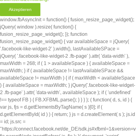
Akzeptieren
window.fbAsyncInit = function() { fusion_resize_page_widget();
jQuery( window ).resize( function() {
fusion_resize_page_widget(); }); function
fusion_resize_page_widget() { var availableSpace = jQuery(
'.facebook-like-widget-2' ).width(), lastAvailableSPace =
jQuery( '.facebook-like-widget-2 .fb-page' ).attr( 'data-width' ),
maxWidth = 268; if ( 1 > availableSpace ) { availableSpace =
maxWidth; } if ( availableSpace != lastAvailableSPace &&
availableSpace != maxWidth ) { if ( maxWidth < availableSpace
) { availableSpace = maxWidth; } jQuery('.facebook-like-widget-
2 .fb-page' ).attr( 'data-width', availableSpace ); if ( 'undefined'
!== typeof FB ) { FB.XFBML.parse(); } } } }; ( function( d, s, id ) {
var js, fjs = d.getElementsByTagName( s )[0]; if (
d.getElementById( id ) ) { return; } js = d.createElement( s ); js.id
= id; js.src =
"https://connect.facebook.net/de_DE/sdk.js#xfbml=1&version=