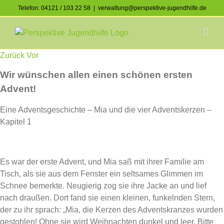
Skip
Telefon: 04121 / 103 22 58
|
verwaltung@perspektive-jugendhilfe.de
to
Facebook
Instagram
content
Zurück
Vor
Wir wünschen allen einen schönen ersten
Advent!
Eine Adventsgeschichte – Mia und die vier Adventskerzen –
Kapitel 1
Es war der erste Advent, und Mia saß mit ihrer Familie am
Tisch, als sie aus dem Fenster ein seltsames Glimmen im
Schnee bemerkte. Neugierig zog sie ihre Jacke an und lief
nach draußen. Dort fand sie einen kleinen, funkelnden Stern,
der zu ihr sprach: „Mia, die Kerzen des Adventskranzes wurden
gestohlen! Ohne sie wird Weihnachten dunkel und leer. Bitte