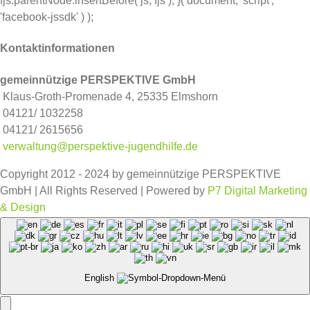
fjs.parentNode.insertBefore( js, fjs ); }( document, 'script',
'facebook-jssdk' ) );
Kontaktinformationen
gemeinnützige PERSPEKTIVE GmbH
Klaus-Groth-Promenade 4, 25335 Elmshorn
04121/ 1032258
04121/ 2615656
verwaltung@perspektive-jugendhilfe.de
Copyright 2012 - 2024 by gemeinnützige PERSPEKTIVE
GmbH | All Rights Reserved | Powered by
P7 Digital Marketing
& Design
Facebook
Instagram
English