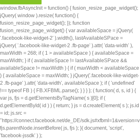
window.fbAsyncInit = function() { fusion_resize_page_widget();
jQuery( window ).resize( function() {
fusion_resize_page_widget(); }); function
fusion_resize_page_widget() { var availableSpace = jQuery(
'.facebook-like-widget-2' ).width(), lastAvailableSPace =
jQuery( '.facebook-like-widget-2 .fb-page' ).attr( 'data-width' ),
maxWidth = 268; if ( 1 > availableSpace ) { availableSpace =
maxWidth; } if ( availableSpace != lastAvailableSPace &&
availableSpace != maxWidth ) { if ( maxWidth < availableSpace
) { availableSpace = maxWidth; } jQuery('.facebook-like-widget-
2 .fb-page' ).attr( 'data-width', availableSpace ); if ( 'undefined'
!== typeof FB ) { FB.XFBML.parse(); } } } }; ( function( d, s, id ) {
var js, fjs = d.getElementsByTagName( s )[0]; if (
d.getElementById( id ) ) { return; } js = d.createElement( s ); js.id
= id; js.src =
"https://connect.facebook.net/de_DE/sdk.js#xfbml=1&version=
fjs.parentNode.insertBefore( js, fjs ); }( document, 'script',
'facebook-jssdk' ) );