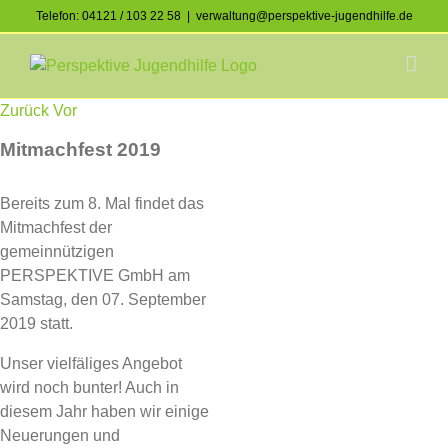
Skip
Telefon: 04121 / 103 22 58
|
verwaltung@perspektive-jugendhilfe.de
to
Facebook
Instagram
content
Zurück
Vor
Mitmachfest 2019
Bereits zum 8. Mal findet das
Mitmachfest der
gemeinnützigen
PERSPEKTIVE GmbH am
Samstag, den 07. September
2019 statt.
Unser vielfäliges Angebot
wird noch bunter! Auch in
diesem Jahr haben wir einige
Neuerungen und