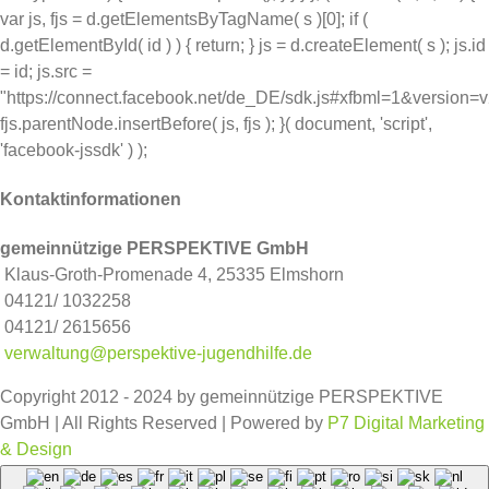
var js, fjs = d.getElementsByTagName( s )[0]; if (
d.getElementById( id ) ) { return; } js = d.createElement( s ); js.id
= id; js.src =
"https://connect.facebook.net/de_DE/sdk.js#xfbml=1&version=
fjs.parentNode.insertBefore( js, fjs ); }( document, 'script',
'facebook-jssdk' ) );
Kontaktinformationen
gemeinnützige PERSPEKTIVE GmbH
Klaus-Groth-Promenade 4, 25335 Elmshorn
04121/ 1032258
04121/ 2615656
verwaltung@perspektive-jugendhilfe.de
Copyright 2012 - 2024 by gemeinnützige PERSPEKTIVE
GmbH | All Rights Reserved | Powered by
P7 Digital Marketing
& Design
Facebook
Instagram