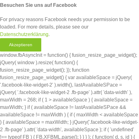
Besuchen Sie uns auf Facebook
For privacy reasons Facebook needs your permission to be
loaded. For more details, please see our
Datenschutzerklärung
.
Akzeptieren
window.fbAsyncInit = function() { fusion_resize_page_widget();
jQuery( window ).resize( function() {
fusion_resize_page_widget(); }); function
fusion_resize_page_widget() { var availableSpace = jQuery(
'.facebook-like-widget-2' ).width(), lastAvailableSPace =
jQuery( '.facebook-like-widget-2 .fb-page' ).attr( 'data-width' ),
maxWidth = 268; if ( 1 > availableSpace ) { availableSpace =
maxWidth; } if ( availableSpace != lastAvailableSPace &&
availableSpace != maxWidth ) { if ( maxWidth < availableSpace
) { availableSpace = maxWidth; } jQuery('.facebook-like-widget-
2 .fb-page' ).attr( 'data-width', availableSpace ); if ( 'undefined'
!== typeof FB ) { FB.XFBML.parse(); } } } }; ( function( d, s, id ) {