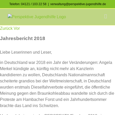
Skip
Telefon: 04121 / 103 22 58
|
verwaltung@perspektive-jugendhilfe.de
to
Facebook
Instagram
content
Zurück
Vor
Jahresbericht 2018
Liebe Leserinnen und Leser,
in Deutschland war 2018 ein Jahr der Veränderungen: Angela
Merkel kündigte an, künftig nicht mehr als Kanzlerin
kandidieren zu wollen, Deutschlands Nationalmannschaft
scheiterte grandios bei der Weltmeisterschaft, in Deutschland
wurden erstmals Dieselfahrverbote eingeführt, die öffentliche
Meinung gegen den Braunkohleabbau wandelte sich durch die
Proteste am Hambacher Forst und ein Jahrhundertsommer
brachte das Land ins Schwitzen.