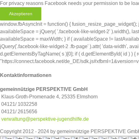
For privacy reasons Facebook needs your permission to be load
Akzeptieren
window.fbAsyncInit = function() { fusion_resize_page_widget(); 
availableSpace = jQuery( '.facebook-like-widget-2' ).width(), last
availableSpace = maxWidth; } if ( availableSpace != lastAvail
jQuery('.facebook-like-widget-2 .fb-page' ).attr( 'data-width', availa
d.getElementsByTagName( s )[0]; if ( d.getElementById( id ) ) { retu
"https://connect.facebook.net/de_DE/sdk.js#xfbml=1&version=v2.11&
Kontaktinformationen
gemeinnützige PERSPEKTIVE GmbH
Klaus-Groth-Promenade 4, 25335 Elmshorn
04121/ 1032258
04121/ 2615656
verwaltung@perspektive-jugendhilfe.de
Copyright 2012 - 2024 by gemeinnützige PERSPEKTIVE GmbH 
Facebook
Instagram