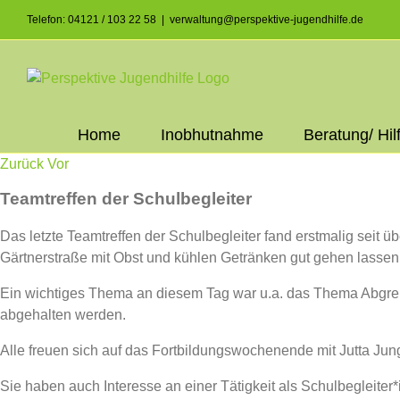
Skip
Telefon: 04121 / 103 22 58
|
verwaltung@perspektive-jugendhilfe.de
to
content
Home
Inobhutnahme
Beratung/ Hil
Zurück
Vor
Teamtreffen der Schulbegleiter
Das letzte Teamtreffen der Schulbegleiter fand erstmalig seit ü
Gärtnerstraße mit Obst und kühlen Getränken gut gehen lassen
Ein wichtiges Thema an diesem Tag war u.a. das Thema Abgrenz
abgehalten werden.
Alle freuen sich auf das Fortbildungswochenende mit Jutta Jun
Sie haben auch Interesse an einer Tätigkeit als Schulbegleiter