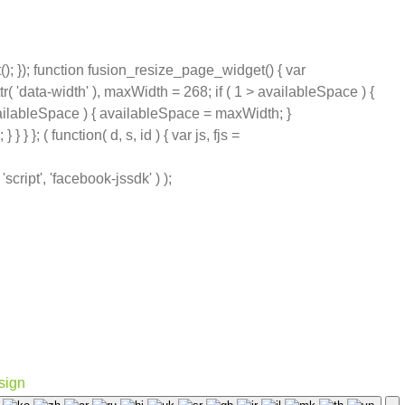
); }); function fusion_resize_page_widget() { var
( 'data-width' ), maxWidth = 268; if ( 1 > availableSpace ) {
ailableSpace ) { availableSpace = maxWidth; }
 }; ( function( d, s, id ) { var js, fjs =
ript', 'facebook-jssdk' ) );
sign