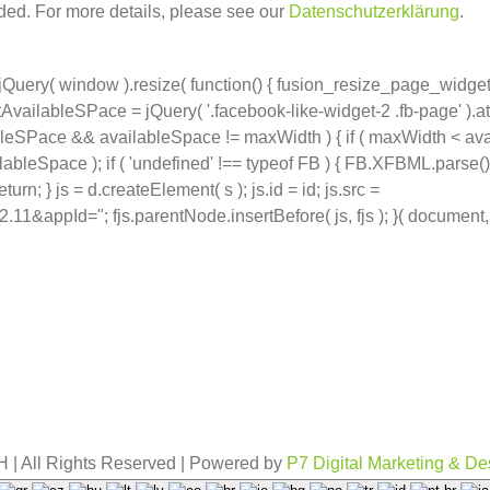
ed. For more details, please see our
Datenschutzerklärung
.
jQuery( window ).resize( function() { fusion_resize_page_widget(
AvailableSPace = jQuery( '.facebook-like-widget-2 .fb-page' ).attr
ableSPace && availableSpace != maxWidth ) { if ( maxWidth < av
bleSpace ); if ( 'undefined' !== typeof FB ) { FB.XFBML.parse(); } } }
rn; } js = d.createElement( s ); js.id = id; js.src =
appId="; fjs.parentNode.insertBefore( js, fjs ); }( document, 'sc
| All Rights Reserved | Powered by
P7 Digital Marketing & De