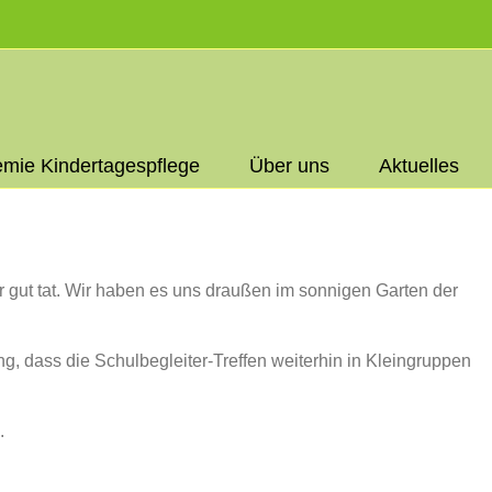
Faceb
Insta
mie Kindertagespflege
Über uns
Aktuelles
ehr gut tat. Wir haben es uns draußen im sonnigen Garten der
 dass die Schulbegleiter-Treffen weiterhin in Kleingruppen
.