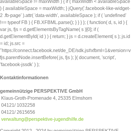
availableSpace != maxWidth ) { if ( maxWidth < availableSpace
) { availableSpace = maxWidth; } jQuery('.facebook-like-widget-
2 .fb-page' ).attr( 'data-width', availableSpace ); if ( 'undefined'
!== typeof FB ) { FB.XFBML.parse(); } } } }; ( function( d, s, id ) {
var js, fjs = d.getElementsByTagName( s )[0]; if (
d.getElementById( id ) ) { return; } js = d.createElement( s ); js.id
= id; js.src =
"https://connect.facebook.net/de_DE/sdk.js#xfbml=1&version=
fjs.parentNode.insertBefore( js, fjs ); }( document, 'script',
'facebook-jssdk' ) );
Kontaktinformationen
gemeinnützige PERSPEKTIVE GmbH
Klaus-Groth-Promenade 4, 25335 Elmshorn
04121/ 1032258
04121/ 2615656
verwaltung@perspektive-jugendhilfe.de
Copyright 2012 - 2024 by gemeinnützige PERSPEKTIVE