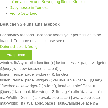
Informationen und Bewegung für die Kleinsten
Babymesse in Tornesch
Frohe Ostertage
Besuchen Sie uns auf Facebook
For privacy reasons Facebook needs your permission to be
loaded. For more details, please see our
Datenschutzerklärung
.
Akzeptieren
window.fbAsyncInit = function() { fusion_resize_page_widget();
jQuery( window ).resize( function() {
fusion_resize_page_widget(); }); function
fusion_resize_page_widget() { var availableSpace = jQuery(
'.facebook-like-widget-2' ).width(), lastAvailableSPace =
jQuery( '.facebook-like-widget-2 .fb-page' ).attr( 'data-width' ),
maxWidth = 268; if ( 1 > availableSpace ) { availableSpace =
maxWidth; } if ( availableSpace != lastAvailableSPace &&