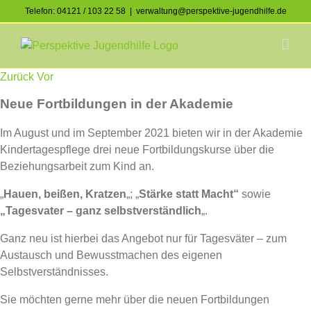
Skip
Telefon: 04121 / 103 22 58
|
verwaltung@perspektive-jugendhilfe.de
to
Facebook
Instagram
content
Zurück
Vor
Neue Fortbildungen in der Akademie
Im August und im September 2021 bieten wir in der Akademie
Kindertagespflege drei neue Fortbildungskurse über die
Beziehungsarbeit zum Kind an.
„
Hauen, beißen, Kratzen
„; „
Stärke statt Macht“
sowie
„Tagesvater – ganz selbstverständlich
„.
Ganz neu ist hierbei das Angebot nur für Tagesväter – zum
Austausch und Bewusstmachen des eigenen
Selbstverständnisses.
Sie möchten gerne mehr über die neuen Fortbildungen